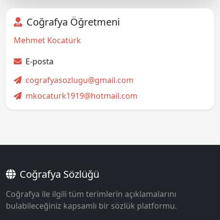
Coğrafya Öğretmeni
Mehmet Kocatürk
E-posta
cografyasozlugu@gmail.com
mkocaturk1919@hotmail.com
Coğrafya Sözlüğü
Coğrafya ile ilgili tüm terimlerin açıklamalarını
bulabileceğiniz kapsamlı bir sözlük platformu.