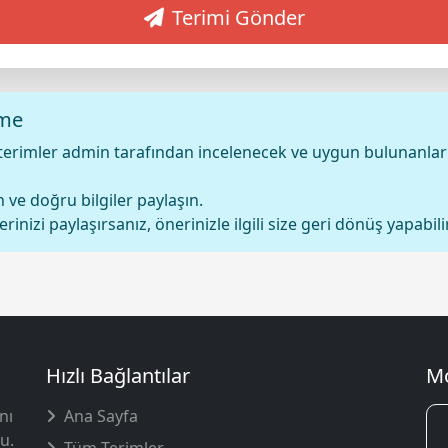
Terimi Gönder
rme
terimler admin tarafından incelenecek ve uygun bulunanlar
 ve doğru bilgiler paylaşın.
lerinizi paylaşırsanız, önerinizle ilgili size geri dönüş yapabilir
Hızlı Bağlantılar
Mo
nı
Ana Sayfa
u.