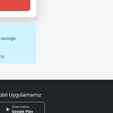
 sözlüğe
iz.
bil Uygulamamız
Şimdi İndirin
Google Play