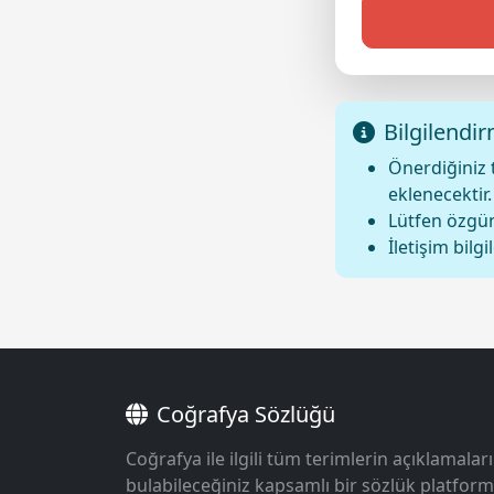
Bilgilendi
Önerdiğiniz 
eklenecektir.
Lütfen özgün
İletişim bilgi
Coğrafya Sözlüğü
Coğrafya ile ilgili tüm terimlerin açıklamaları
bulabileceğiniz kapsamlı bir sözlük platform