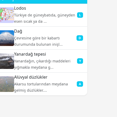
Lodos
Türkiye de güneybatıda, güneyden
L
esen sıcak ya da ...
Dağ
Çevresine göre bir kabartı
D
durumunda bulunan inişl...
Yanardağ tepesi
Yanardağın, çıkardığı maddeleri
Y
yığmakla meydana g...
Alüvyal düzlükler
Akarsu tortularından meydana
A
gelmiş düzlükler....