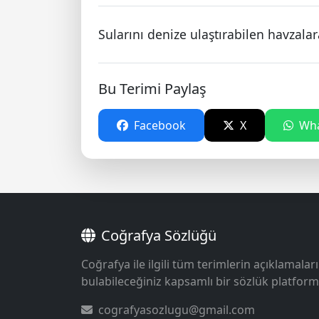
Sularını denize ulaştırabilen havzalar
Bu Terimi Paylaş
Facebook
X
Wha
Coğrafya Sözlüğü
Coğrafya ile ilgili tüm terimlerin açıklamaları
bulabileceğiniz kapsamlı bir sözlük platform
cografyasozlugu@gmail.com