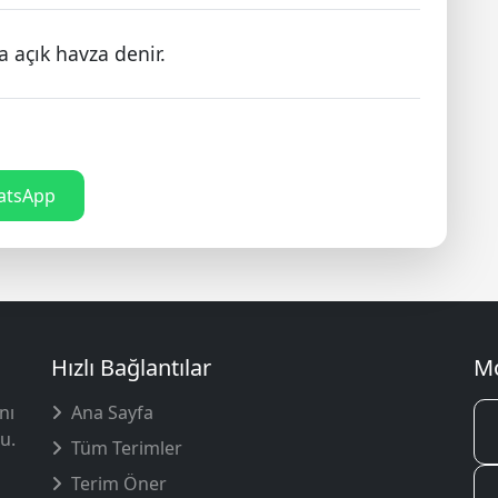
a açık havza denir.
tsApp
Hızlı Bağlantılar
Mo
nı
Ana Sayfa
u.
Tüm Terimler
Terim Öner