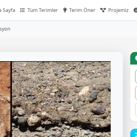
 Sayfa
Tüm Terimler
Terim Öner
Projemiz
syon