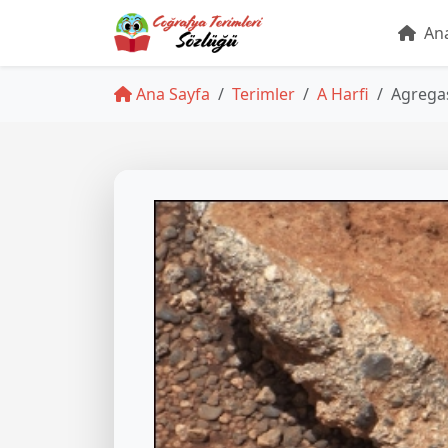
Ana
Ana Sayfa
Terimler
A Harfi
Agrega