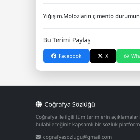
Yığışım.Molozların çimento durumun
Bu Terimi Paylaş
Facebook
X
Wha
Coğrafya Sözlüğü
Coğrafya ile ilgili tüm terimlerin açıklamaları
bulabileceğiniz kapsamlı bir sözlük platform
cografyasozlugu@gmail.com