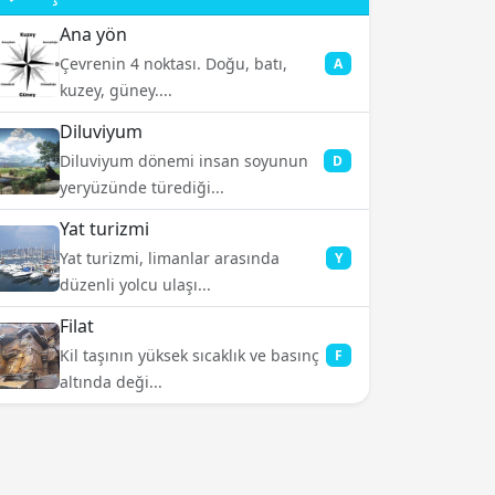
Ana yön
Çevrenin 4 noktası. Doğu, batı,
A
kuzey, güney....
Diluviyum
Diluviyum dönemi insan soyunun
D
yeryüzünde türediği...
Yat turizmi
Yat turizmi, limanlar arasında
Y
düzenli yolcu ulaşı...
Filat
Kil taşının yüksek sıcaklık ve basınç
F
altında deği...