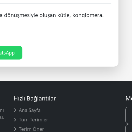
a dönüşmesiyle oluşan kütle, konglomera.
tsApp
Hızlı Bağlantılar
Mo
nı
Ana Sayfa
u.
Tüm Terimler
Terim Öner