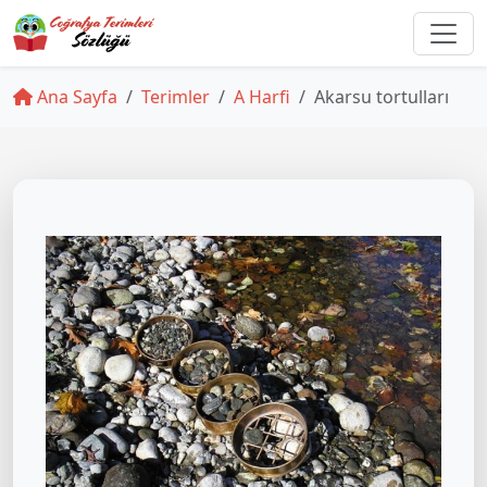
Ana Sayfa
Terimler
A Harfi
Akarsu tortulları