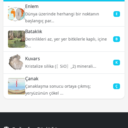
Enlem
Dünya üzerinde herhangi bir noktanın
E
başlangıç par...
Bataklık
Derinlikleri az, yer yer bitkilerle kaplı, içine
B
b...
Kuvars
K
Kristalize silika (〖SiO〗_2) minerali...
Çanak
Çanaklaşma sonucu ortaya çıkmış;
Ç
yeryüzünün çökel ...