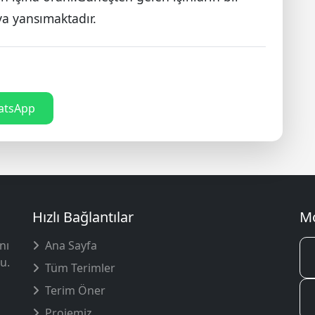
ya yansımaktadır.
tsApp
Hızlı Bağlantılar
Mo
nı
Ana Sayfa
u.
Tüm Terimler
Terim Öner
Projemiz