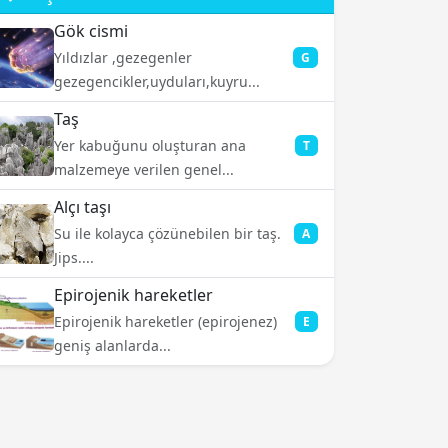
Gök cismi
Yıldızlar ,gezegenler
G
gezegencikler,uyduları,kuyru...
Taş
Yer kabuğunu oluşturan ana
T
malzemeye verilen genel...
Alçı taşı
Su ile kolayca çözünebilen bir taş.
A
Jips....
Epirojenik hareketler
Epirojenik hareketler (epirojenez)
E
geniş alanlarda...