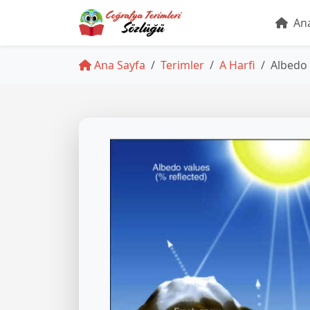
Ana
Ana Sayfa
Terimler
A Harfi
Albedo