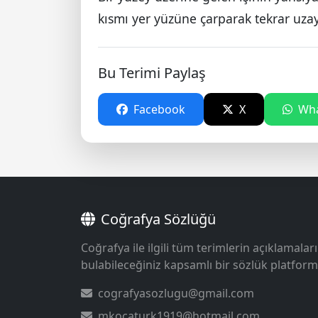
kısmı yer yüzüne çarparak tekrar uza
Bu Terimi Paylaş
Facebook
X
Wha
Coğrafya Sözlüğü
Coğrafya ile ilgili tüm terimlerin açıklamaları
bulabileceğiniz kapsamlı bir sözlük platform
cografyasozlugu@gmail.com
mkocaturk1919@hotmail.com