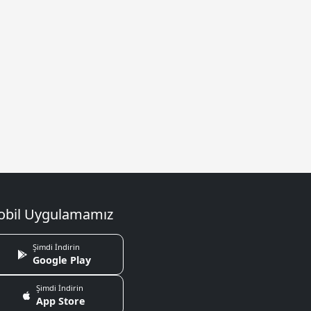
bil Uygulamamız
Şimdi İndirin
Google Play
Şimdi İndirin
App Store