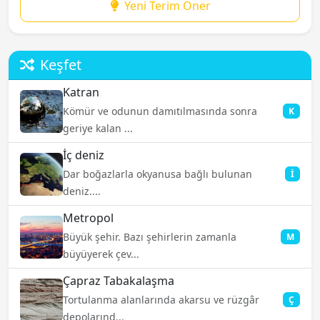
Yeni Terim Öner
Keşfet
Katran
Kömür ve odunun damıtılmasında sonra
K
geriye kalan ...
İç deniz
Dar boğazlarla okyanusa bağlı bulunan
İ
deniz....
Metropol
Büyük şehir. Bazı şehirlerin zamanla
M
büyüyerek çev...
Çapraz Tabakalaşma
Tortulanma alanlarında akarsu ve rüzgâr
Ç
depolarınd...