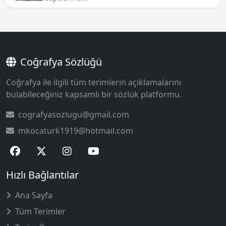
Coğrafya Sözlüğü
Coğrafya ile ilgili tüm terimlerin açıklamalarını
bulabileceğiniz kapsamlı bir sözlük platformu.
cografyasozlugu@gmail.com
mkocaturk1919@hotmail.com
Hızlı Bağlantılar
Ana Sayfa
Tüm Terimler