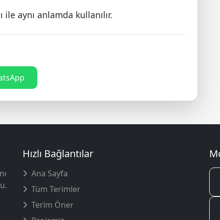
 ile aynı anlamda kullanılır.
tsApp
Hızlı Bağlantılar
Mo
nı
Ana Sayfa
u.
Tüm Terimler
Terim Öner