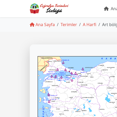
Ana
Ana Sayfa
Terimler
A Harfi
Art böl