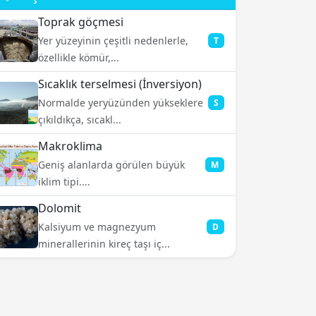
Toprak göçmesi
Yer yüzeyinin çeşitli nedenlerle,
T
özellikle kömür,...
Sıcaklık terselmesi (İnversiyon)
Normalde yeryüzünden yükseklere
S
çıkıldıkça, sıcakl...
Makroklima
Geniş alanlarda görülen büyük
M
iklim tipi....
Dolomit
Kalsiyum ve magnezyum
D
minerallerinin kireç taşı iç...