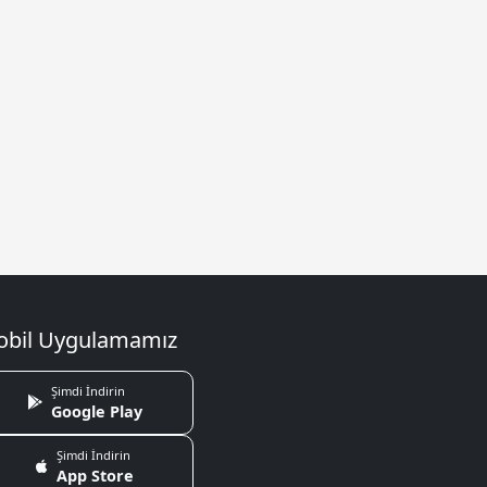
bil Uygulamamız
Şimdi İndirin
Google Play
Şimdi İndirin
App Store