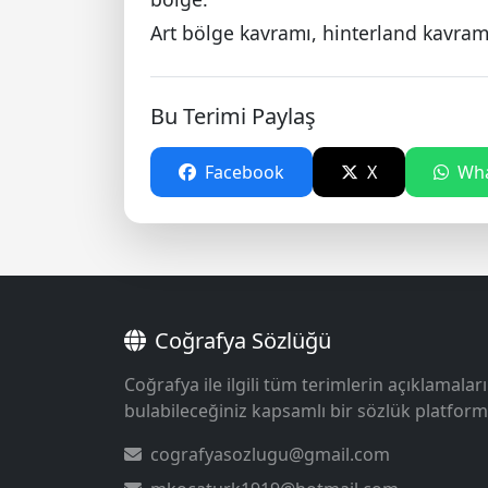
Art bölge kavramı, hinterland kavramı
Bu Terimi Paylaş
Facebook
X
Wha
Coğrafya Sözlüğü
Coğrafya ile ilgili tüm terimlerin açıklamaları
bulabileceğiniz kapsamlı bir sözlük platform
cografyasozlugu@gmail.com