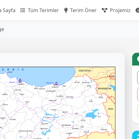
 Sayfa
Tüm Terimler
Terim Öner
Projemiz
ge