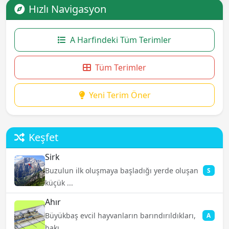
Hızlı Navigasyon
A Harfindeki Tüm Terimler
Tüm Terimler
Yeni Terim Öner
Keşfet
Sirk
Buzulun ilk oluşmaya başladığı yerde oluşan
S
küçük ...
Ahır
Büyükbaş evcil hayvanların barındırıldıkları,
A
bakı...