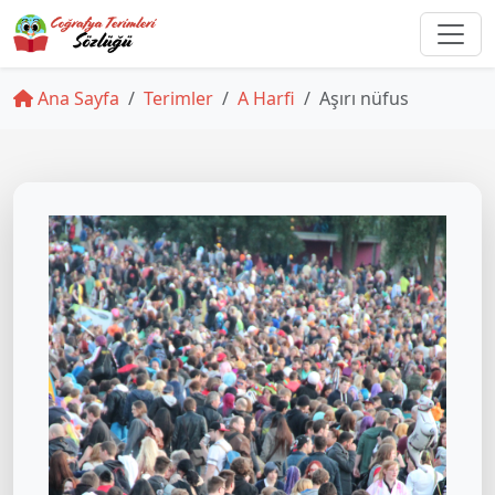
Ana Sayfa
Terimler
A Harfi
Aşırı nüfus