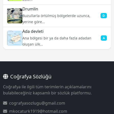
Drumlin
Buzullarla örtülmüş bölgelerde uzunca,
D
yerine göre...
Ada devleti
Ana bölgesi bir ya da daha fazla adadan
A
oluşan ülk...
Coğrafya Sözlüğü
Coğrafya ile ilgili tüm terimlerin açıklamalarını
bulabileceğiniz kapsamlı bir sözlük platformu.
cografyasozlugu@gmail.com
mkocaturk1919@hotmail.com