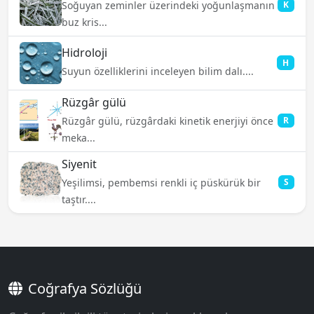
Soğuyan zeminler üzerindeki yoğunlaşmanın
K
buz kris...
Hidroloji
H
Suyun özelliklerini inceleyen bilim dalı....
Rüzgâr gülü
Rüzgâr gülü, rüzgârdaki kinetik enerjiyi önce
R
meka...
Siyenit
Yeşilimsi, pembemsi renkli iç püskürük bir
S
taştır....
Coğrafya Sözlüğü