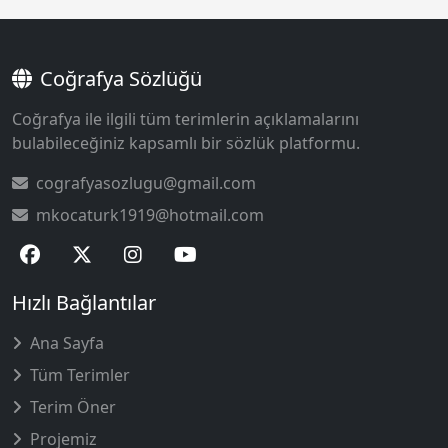
Coğrafya Sözlüğü
Coğrafya ile ilgili tüm terimlerin açıklamalarını
bulabileceğiniz kapsamlı bir sözlük platformu.
cografyasozlugu@gmail.com
mkocaturk1919@hotmail.com
Hızlı Bağlantılar
Ana Sayfa
Tüm Terimler
Terim Öner
Projemiz