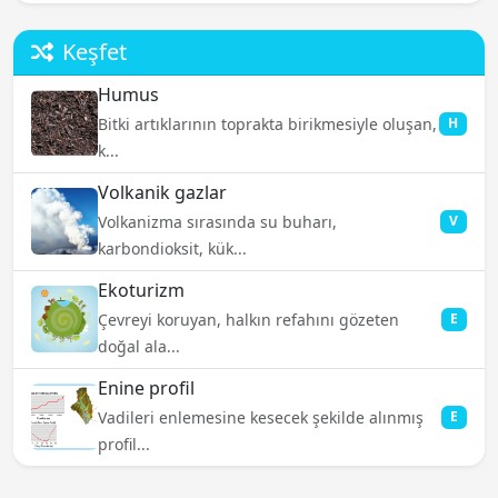
Keşfet
Humus
Bitki artıklarının toprakta birikmesiyle oluşan,
H
k...
Volkanik gazlar
Volkanizma sırasında su buharı,
V
karbondioksit, kük...
Ekoturizm
Çevreyi koruyan, halkın refahını gözeten
E
doğal ala...
Enine profil
Vadileri enlemesine kesecek şekilde alınmış
E
profil...