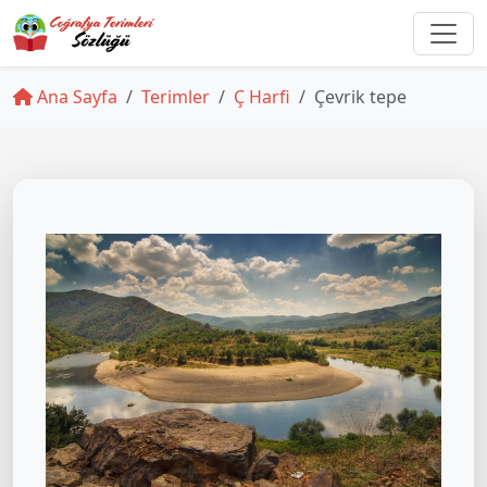
Ana Sayfa
Terimler
Ç Harfi
Çevrik tepe