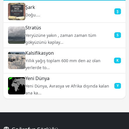
Şark
Ş
Doğu....
Stratüs
Yeryüzüne yakın , zaman zaman tüm
S
gökyüzünü kaplay...
Kalsifikasyon
Yıllık yağış toplam 600 mm den az olan
K
yerlerde to...
Yeni Dünya
Yeni Dünya, Avrasya ve Afrika dışında kalan
Y
ana ka...