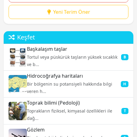
Yeni Terim Öner
Keşfet
Başkalaşım taşlar
Tortul veya püskürük taşların yüksek sıcaklık
B
ve b...
Hidrocoğrafya haritaları
Bir bölgenin su potansiyeli hakkında bilgi
H
veren h...
Toprak bilimi (Pedoloji)
Toprakların fiziksel, kimyasal özellikleri ile
T
dağ...
Gözlem