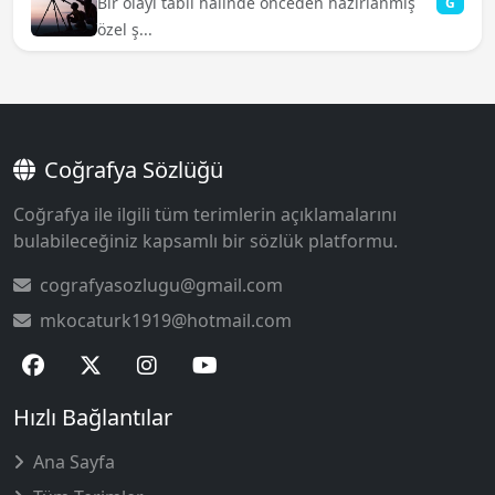
Bir olayı tabii halinde önceden hazırlanmış
G
özel ş...
Coğrafya Sözlüğü
Coğrafya ile ilgili tüm terimlerin açıklamalarını
bulabileceğiniz kapsamlı bir sözlük platformu.
cografyasozlugu@gmail.com
mkocaturk1919@hotmail.com
Hızlı Bağlantılar
Ana Sayfa