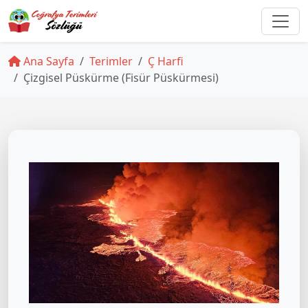
Ana Sayfa
Terimler
Ç Harfi
Çizgisel Püskürme (Fisür Püskürmesi)