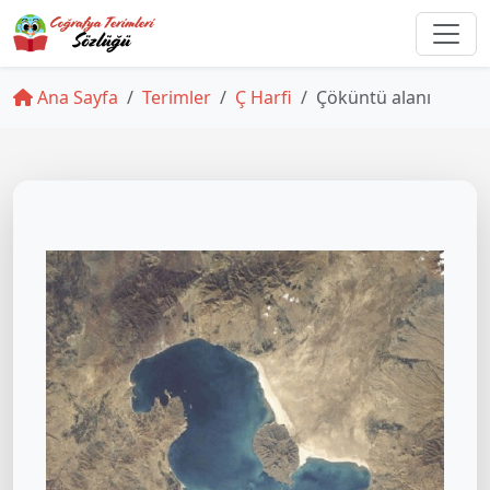
Ana Sayfa
Terimler
Ç Harfi
Çöküntü alanı