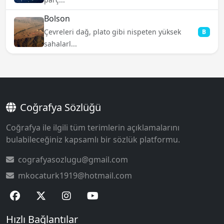
Bolson
Çevreleri dağ, plato gibi nispeten yüksek
B
sahalarl...
Coğrafya Sözlüğü
Coğrafya ile ilgili tüm terimlerin açıklamalarını
bulabileceğiniz kapsamlı bir sözlük platformu.
cografyasozlugu@gmail.com
mkocaturk1919@hotmail.com
Hızlı Bağlantılar