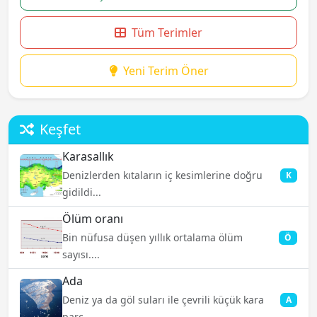
Tüm Terimler
Yeni Terim Öner
Keşfet
Karasallık
Denizlerden kıtaların iç kesimlerine doğru
K
gidildi...
Ölüm oranı
Bin nüfusa düşen yıllık ortalama ölüm
Ö
sayısı....
Ada
Deniz ya da göl suları ile çevrili küçük kara
A
parç...