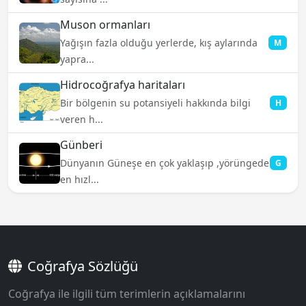
Muson ormanları
Yağışın fazla olduğu yerlerde, kış aylarında
M
yapra...
Hidrocoğrafya haritaları
Bir bölgenin su potansiyeli hakkında bilgi
H
veren h...
Günberi
Dünyanın Güneşe en çok yaklaşıp ,yörüngede
G
en hızl...
Coğrafya Sözlüğü
Coğrafya ile ilgili tüm terimlerin açıklamalarını