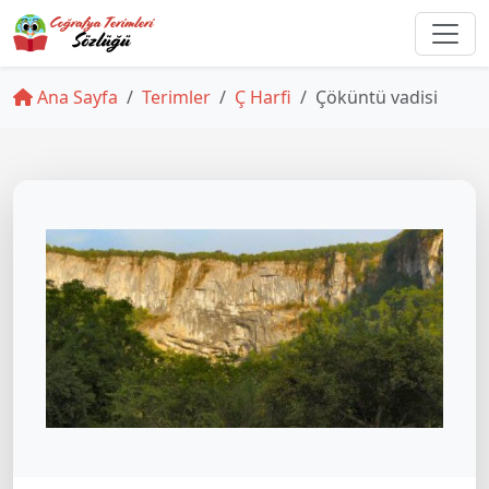
Ana Sayfa
Terimler
Ç Harfi
Çöküntü vadisi