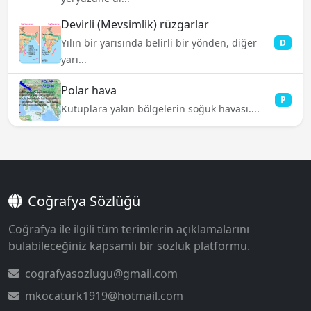
Devirli (Mevsimlik) rüzgarlar
Yılın bir yarısında belirli bir yönden, diğer
D
yarı...
Polar hava
P
Kutuplara yakın bölgelerin soğuk havası....
Coğrafya Sözlüğü
Coğrafya ile ilgili tüm terimlerin açıklamalarını
bulabileceğiniz kapsamlı bir sözlük platformu.
cografyasozlugu@gmail.com
mkocaturk1919@hotmail.com