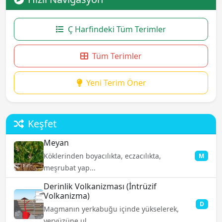
Ç Harfindeki Tüm Terimler
Tüm Terimler
Yeni Terim Öner
Keşfet
Meyan
Köklerinden boyacılıkta, eczacılıkta,
M
meşrubat yap...
Derinlik Volkanizması (İntrüzif
Volkanizma)
D
Magmanın yerkabuğu içinde yükselerek,
yeryüzüne ul...