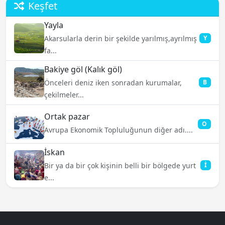
Keşfet
Yayla
Akarsularla derin bir şekilde yarılmış,ayrılmış
Y
fa...
Bakiye göl (Kalık göl)
Önceleri deniz iken sonradan kurumalar,
B
çekilmeler...
Ortak pazar
O
Avrupa Ekonomik Topluluğunun diğer adı....
İskan
Bir ya da bir çok kişinin belli bir bölgede yurt
İ
e...