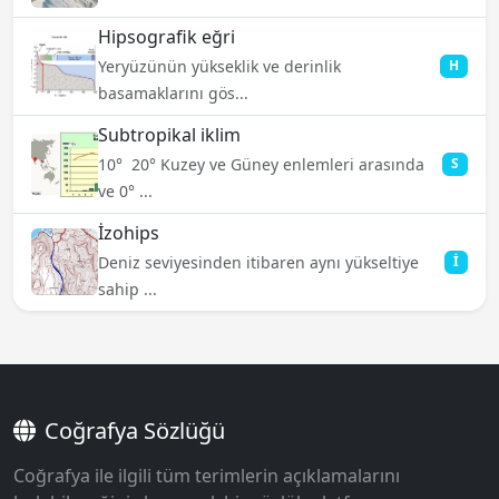
Hipsografik eğri
Yeryüzünün yükseklik ve derinlik
H
basamaklarını gös...
Subtropikal iklim
10°  20° Kuzey ve Güney enlemleri arasında
S
ve 0° ...
İzohips
Deniz seviyesinden itibaren aynı yükseltiye
İ
sahip ...
Coğrafya Sözlüğü
Coğrafya ile ilgili tüm terimlerin açıklamalarını