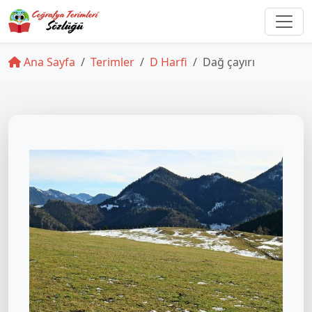
Ana Sayfa
Terimler
D Harfi
Dağ çayırı