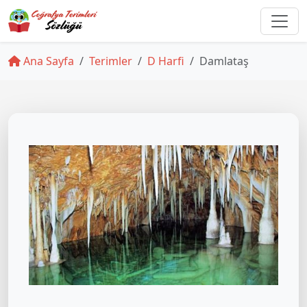
Ana Sayfa
Terimler
D Harfi
Damlataş