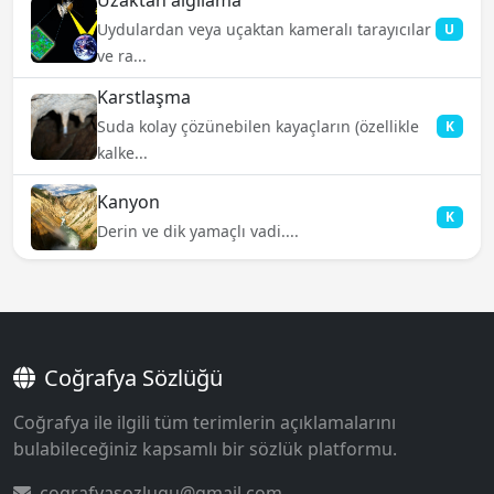
Uzaktan algılama
Uydulardan veya uçaktan kameralı tarayıcılar
U
ve ra...
Karstlaşma
Suda kolay çözünebilen kayaçların (özellikle
K
kalke...
Kanyon
K
Derin ve dik yamaçlı vadi....
Coğrafya Sözlüğü
Coğrafya ile ilgili tüm terimlerin açıklamalarını
bulabileceğiniz kapsamlı bir sözlük platformu.
cografyasozlugu@gmail.com