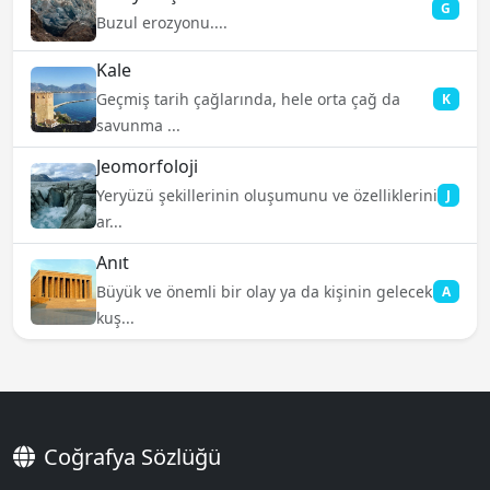
G
Buzul erozyonu....
Kale
Geçmiş tarih çağlarında, hele orta çağ da
K
savunma ...
Jeomorfoloji
Yeryüzü şekillerinin oluşumunu ve özelliklerini
J
ar...
Anıt
Büyük ve önemli bir olay ya da kişinin gelecek
A
kuş...
Coğrafya Sözlüğü