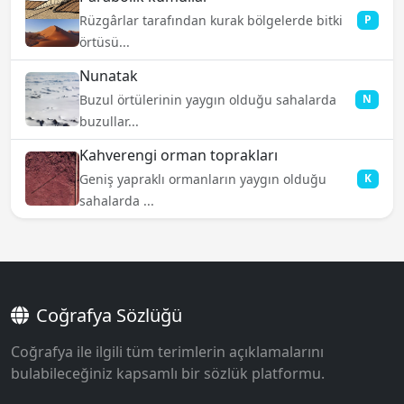
Rüzgârlar tarafından kurak bölgelerde bitki
P
örtüsü...
Nunatak
Buzul örtülerinin yaygın olduğu sahalarda
N
buzullar...
Kahverengi orman toprakları
Geniş yapraklı ormanların yaygın olduğu
K
sahalarda ...
Coğrafya Sözlüğü
Coğrafya ile ilgili tüm terimlerin açıklamalarını
bulabileceğiniz kapsamlı bir sözlük platformu.