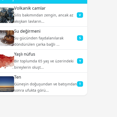
Volkanik camlar
Silis bakımından zengin, ancak az
V
akışkan lavların...
Su değirmeni
Su gücünden faydalanılarak
S
döndürülen çarka bağlı ...
Yaşlı nüfus
Bir toplumda 65 yaş ve üzerindeki
Y
bireylerin oluşt...
Ten
Güneşin doğuşundan ve batışından
T
sonra ufukta görü...