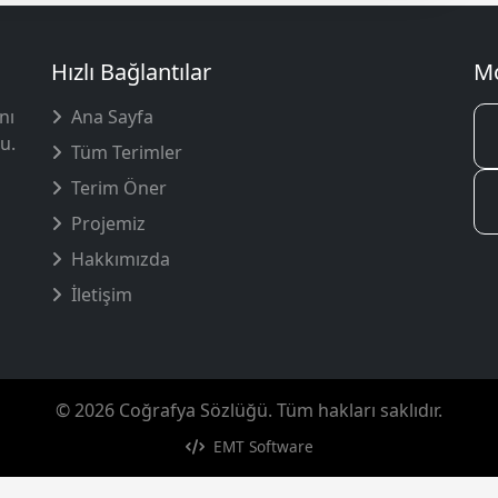
Hızlı Bağlantılar
Mo
nı
Ana Sayfa
u.
Tüm Terimler
Terim Öner
Projemiz
Hakkımızda
İletişim
© 2026 Coğrafya Sözlüğü. Tüm hakları saklıdır.
EMT Software