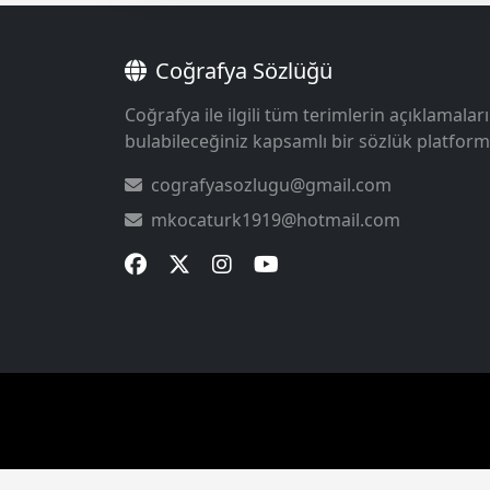
Coğrafya Sözlüğü
Coğrafya ile ilgili tüm terimlerin açıklamaları
bulabileceğiniz kapsamlı bir sözlük platform
cografyasozlugu@gmail.com
mkocaturk1919@hotmail.com