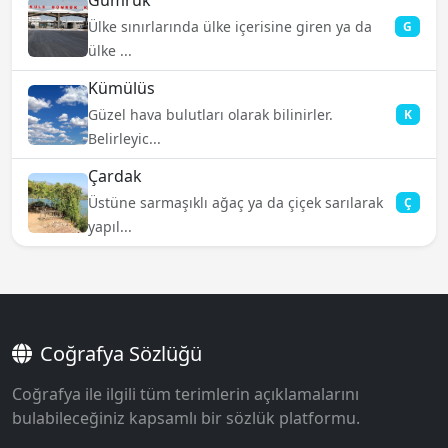
Gümrük
Ülke sınırlarında ülke içerisine giren ya da
G
ülke ...
Kümülüs
Güzel hava bulutları olarak bilinirler.
K
Belirleyic...
Çardak
Üstüne sarmaşıklı ağaç ya da çiçek sarılarak
Ç
yapıl...
Coğrafya Sözlüğü
Coğrafya ile ilgili tüm terimlerin açıklamalarını
bulabileceğiniz kapsamlı bir sözlük platformu.