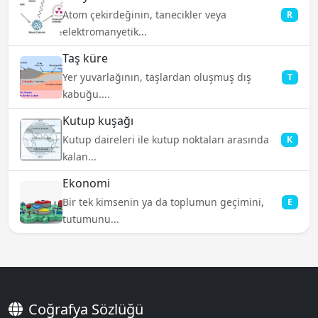
Atom çekirdeğinin, tanecikler veya
R
elektromanyetik...
Taş küre
Yer yuvarlağının, taşlardan oluşmuş dış
T
kabuğu....
Kutup kuşağı
Kutup daireleri ile kutup noktaları arasında
K
kalan...
Ekonomi
Bir tek kimsenin ya da toplumun geçimini,
E
tutumunu...
Coğrafya Sözlüğü