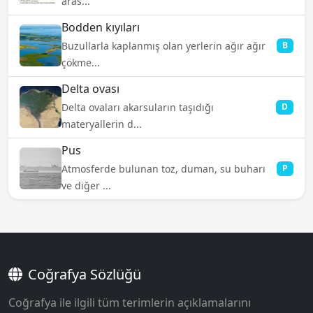
aras...
Bodden kıyıları
Buzullarla kaplanmış olan yerlerin ağır ağır
B
çökme...
Delta ovası
Delta ovaları akarsuların taşıdığı
D
materyallerin d...
Pus
Atmosferde bulunan toz, duman, su buharı
P
ve diğer ...
Coğrafya Sözlüğü
Coğrafya ile ilgili tüm terimlerin açıklamalarını