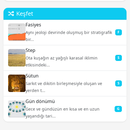
Keşfet
Fasiyes
Aynı jeoloji devrinde oluşmuş bir stratigrafik
F
bir...
Step
Ota kuşağın az yağışlı karasal iklimin
S
etkisindeki...
Sütun
Sarkıt ve dikitin birleşmesiyle oluşan ve
S
yerden t...
Gün dönümü
Gece ve gündüzün en kısa ve en uzun
G
yaşandığı tari...