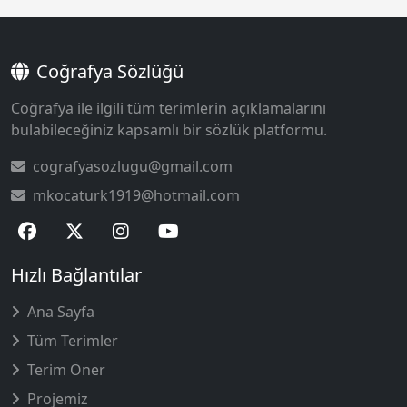
Coğrafya Sözlüğü
Coğrafya ile ilgili tüm terimlerin açıklamalarını
bulabileceğiniz kapsamlı bir sözlük platformu.
cografyasozlugu@gmail.com
mkocaturk1919@hotmail.com
Hızlı Bağlantılar
Ana Sayfa
Tüm Terimler
Terim Öner
Projemiz