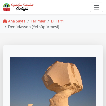
Ana Sayfa
Terimler
D Harfi
Denüdasyon (Yel süpürmesi)