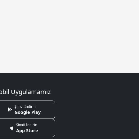
bil Uygulamamız
Şimdi İndirin
Google Play
Şimdi İndirin
App Store