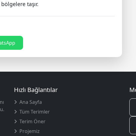
bölgelere taşır.
tsApp
Hızlı Bağlantılar
Mo
nı
Ana Sayfa
u.
Tüm Terimler
Terim Öner
Projemiz