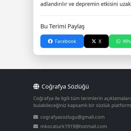
adlandırılır ve depremin etkisini uzak 
Bu Terimi Paylaş
Facebook
X
Wha
Coğrafya Sözlüğü
Coğrafya ile ilgili tüm terimlerin açıklamaları
bulabileceğiniz kapsamlı bir sözlük platform
cografyasozlugu@gmail.com
mkocaturk1919@hotmail.com