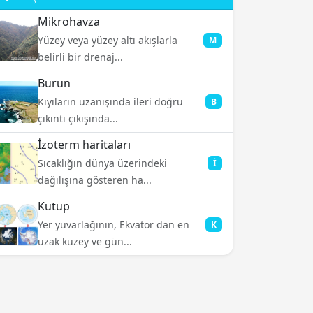
Mikrohavza
Yüzey veya yüzey altı akışlarla
M
belirli bir drenaj...
Burun
Kıyıların uzanışında ileri doğru
B
çıkıntı çıkışında...
İzoterm haritaları
Sıcaklığın dünya üzerindeki
İ
dağılışına gösteren ha...
Kutup
Yer yuvarlağının, Ekvator dan en
K
uzak kuzey ve gün...