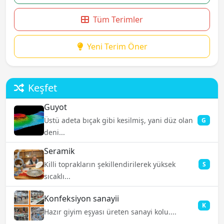
Tüm Terimler
Yeni Terim Öner
Keşfet
Guyot
Üstü adeta bıçak gibi kesilmiş, yani düz olan
G
deni...
Seramik
Killi toprakların şekillendirilerek yüksek
S
sıcaklı...
Konfeksiyon sanayii
K
Hazır giyim eşyası üreten sanayi kolu....