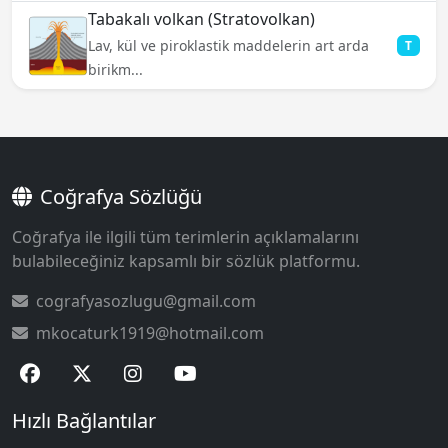
Tabakalı volkan (Stratovolkan)
Lav, kül ve piroklastik maddelerin art arda
T
birikm...
Coğrafya Sözlüğü
Coğrafya ile ilgili tüm terimlerin açıklamalarını
bulabileceğiniz kapsamlı bir sözlük platformu.
cografyasozlugu@gmail.com
mkocaturk1919@hotmail.com
Hızlı Bağlantılar