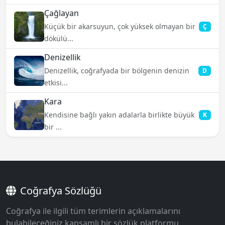
Çağlayan
Küçük bir akarsuyun, çok yüksek olmayan bir
Ç
dökülü...
Denizellik
Denizellik, coğrafyada bir bölgenin denizin
D
etkisi...
Kara
Kendisine bağlı yakın adalarla birlikte büyük
K
bir ...
Coğrafya Sözlüğü
Coğrafya ile ilgili tüm terimlerin açıklamalarını
bulabileceğiniz kapsamlı bir sözlük platformu.