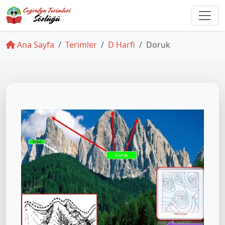
Ana Sayfa
Terimler
D Harfi
Doruk