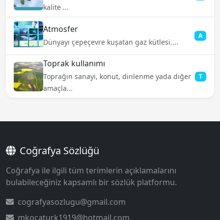
kalite ...
Atmosfer
A
Dünyayı çepeçevre kuşatan gaz kütlesi....
Toprak kullanımı
Toprağın sanayi, konut, dinlenme yada diğer
T
amaçla...
Coğrafya Sözlüğü
Coğrafya ile ilgili tüm terimlerin açıklamalarını
bulabileceğiniz kapsamlı bir sözlük platformu.
cografyasozlugu@gmail.com
mkocaturk1919@hotmail.com