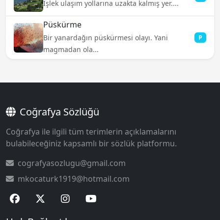
İşlek ulaşım yollarına uzakta kalmış yer....
Püskürme
Bir yanardağın püskürmesi olayı. Yani
P
magmadan ola...
Coğrafya Sözlüğü
Coğrafya ile ilgili tüm terimlerin açıklamalarını
bulabileceğiniz kapsamlı bir sözlük platformu.
cografyasozlugu@gmail.com
mkocaturk1919@hotmail.com