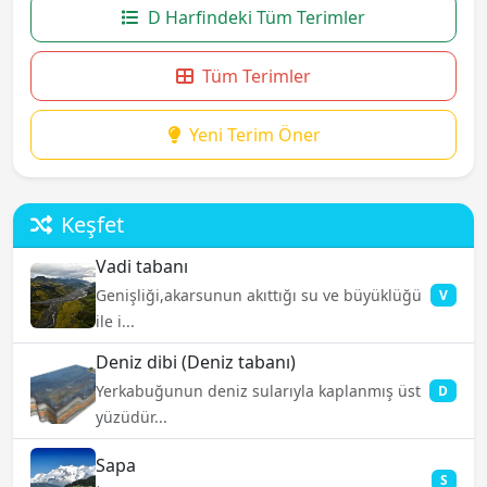
D Harfindeki Tüm Terimler
Tüm Terimler
Yeni Terim Öner
Keşfet
Vadi tabanı
Genişliği,akarsunun akıttığı su ve büyüklüğü
V
ile i...
Deniz dibi (Deniz tabanı)
Yerkabuğunun deniz sularıyla kaplanmış üst
D
yüzüdür...
Sapa
S