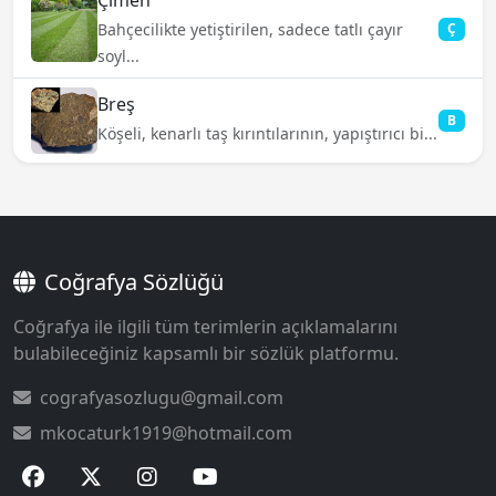
Bahçecilikte yetiştirilen, sadece tatlı çayır
Ç
soyl...
Breş
B
Köşeli, kenarlı taş kırıntılarının, yapıştırıcı bi...
Coğrafya Sözlüğü
Coğrafya ile ilgili tüm terimlerin açıklamalarını
bulabileceğiniz kapsamlı bir sözlük platformu.
cografyasozlugu@gmail.com
mkocaturk1919@hotmail.com