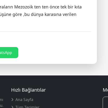
ların Mezozoik ten ten önce tek bir kıta
üşüne göre ,bu dünya karasına verilen
tsApp
Hızlı Bağlantılar
Mo
nı
Ana Sayfa
u.
Tüm Terimler