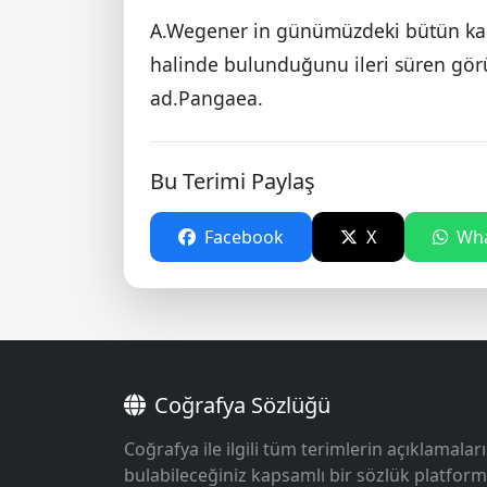
A.Wegener in günümüzdeki bütün kara
halinde bulunduğunu ileri süren gör
ad.Pangaea.
Bu Terimi Paylaş
Facebook
X
Wha
Coğrafya Sözlüğü
Coğrafya ile ilgili tüm terimlerin açıklamaları
bulabileceğiniz kapsamlı bir sözlük platform