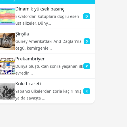
Dinamik yüksek basınç
Ekvatordan kutuplara doğru esen
D
üst alizeler, Düny...
Şinşila
Güney Amerika’daki And Dağları’na
Ş
özgü, kemirgenle...
Prekambriyen
Dünya oluştuktan sonra yaşanan ilk
P
evredir....
Köle ticareti
Yabancı ülkelerden zorla kaçırılmış
K
ya da savaşta ...