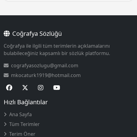
Coğrafya Sözlüğü
Coğrafya ile ilgili tüm terimlerin açıklamalarını
bulabileceğiniz kapsamlı bir sözlük platformu.
cografyasozlugu@gmail.com
mkocaturk1919@hotmail.com
Hızlı Bağlantılar
Ana Sayfa
Tüm Terimler
Terim Öner