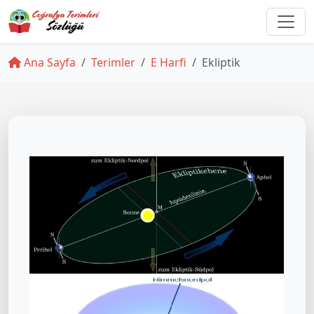
Ana Sayfa
Terimler
E Harfi
Ekliptik