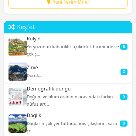
Yeni Terim Öner
Keşfet
Rölyef
Yeryüzünün kabarıklık, çukurluk biçiminde ve
R
çok ç...
Zirve
Z
Doruk....
Demografik döngü
Doğum ve ölüm oranının arasındaki farkın
D
nüfus art...
Dağlık
Dağların çok yer tuttuğu, iniş çıkışların, sarp
D
ço...