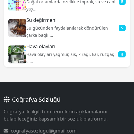
Doğal ortamlarda özellikle toprak, su ve canlı
E
yaş...
Su değirmeni
Su gücünden faydalanılarak döndürülen
S
çarka bağlı ...
Hava olayları
Hava olayları yağmur, sis, kırağı, kar, rüzgar,
H
sı...
Coğrafya Sözlüğü
Coğrafya ile ilgili tüm terimlerin açıklamalarını
bulabileceğiniz kapsamlı bir sözlük platformu.
cografyasozlugu@gmail.com