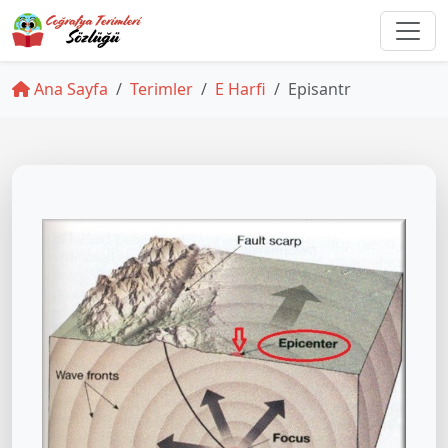
Ana Sayfa
Terimler
E Harfi
Episantr