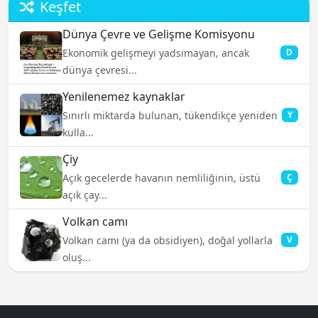
Keşfet
Dünya Çevre ve Gelişme Komisyonu
Ekonomik gelişmeyi yadsımayan, ancak
D
dünya çevresi...
Yenilenemez kaynaklar
Sınırlı miktarda bulunan, tükendikçe yeniden
Y
kulla...
Çiy
Açık gecelerde havanın nemliliğinin, üstü
Ç
açık çay...
Volkan camı
Volkan camı (ya da obsidiyen), doğal yollarla
V
oluş...