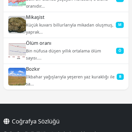
oranıdır...
Mikaşist
Küçük kuvars billurlarıyla mikadan oluşmuş,
M
yaprak...
Ölüm oranı
Bin nüfusa düşen yıllık ortalama ölüm
Ö
sayısı....
Bozkır
İlkbahar yağışlarıyla yeşeren yaz kuraklığı ile
B
sa...
Coğrafya Sözlüğü