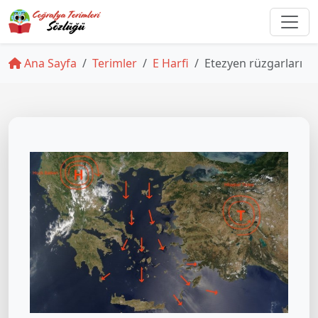
Ana Sayfa
Terimler
E Harfi
Etezyen rüzgarları