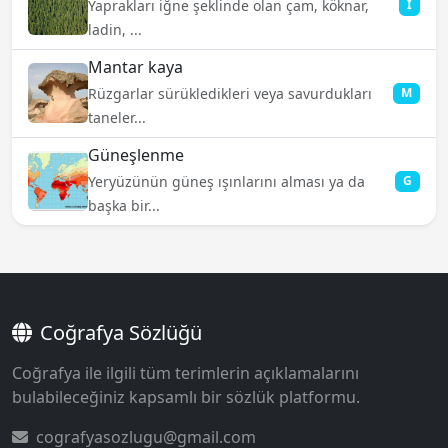
Yaprakları iğne şeklinde olan çam, köknar,
İ
ladin, ...
Mantar kaya
Rüzgarlar sürükledikleri veya savurdukları
M
taneler...
Güneşlenme
Yeryüzünün güneş ışınlarını alması ya da
G
başka bir...
Coğrafya Sözlüğü
Coğrafya ile ilgili tüm terimlerin açıklamalarını
bulabileceğiniz kapsamlı bir sözlük platformu.
cografyasozlugu@gmail.com