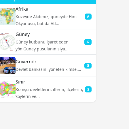
Afrika
Kuzeyde Akdeniz, güneyde Hint
A
Okyanusu, batıda Atl...
Güney
Güney kutbunu işaret eden
G
yön.Güney pusulanın siya...
Guvernör
G
Devlet bankasını yöneten kimse....
Sınır
Komşu devletlerin, illerin, ilçelerin,
S
köylerin ve...