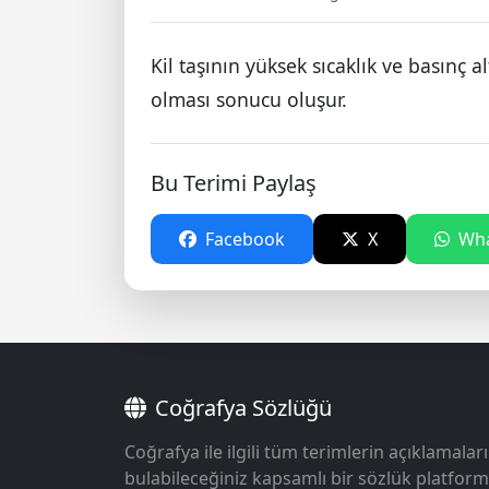
Kil taşının yüksek sıcaklık ve basınç
olması sonucu oluşur.
Bu Terimi Paylaş
Facebook
X
Wha
Coğrafya Sözlüğü
Coğrafya ile ilgili tüm terimlerin açıklamaları
bulabileceğiniz kapsamlı bir sözlük platform