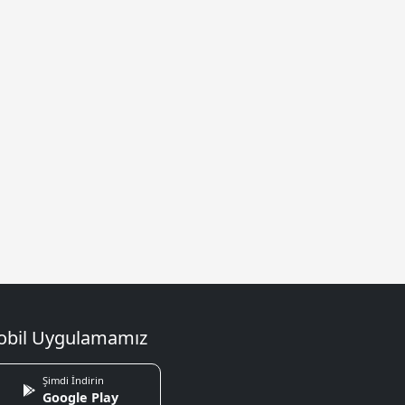
bil Uygulamamız
Şimdi İndirin
Google Play