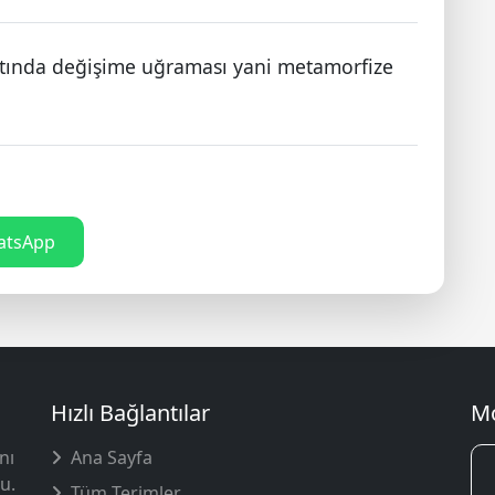
 altında değişime uğraması yani metamorfize
tsApp
Hızlı Bağlantılar
Mo
nı
Ana Sayfa
u.
Tüm Terimler