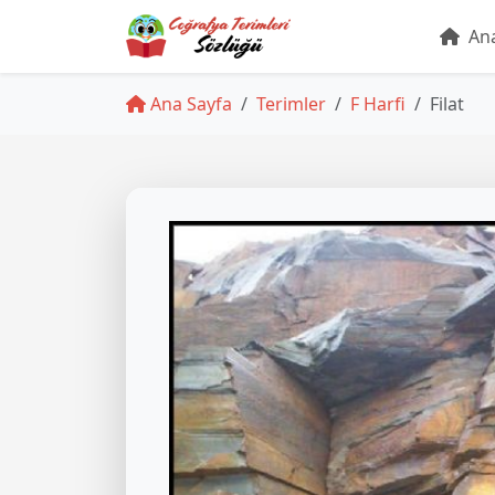
Ana
Ana Sayfa
Terimler
F Harfi
Filat