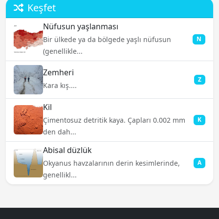
Keşfet
Nüfusun yaşlanması
Bir ülkede ya da bölgede yaşlı nüfusun
N
(genellikle...
Zemheri
Z
Kara kış....
Kil
Çimentosuz detritik kaya. Çapları 0.002 mm
K
den dah...
Abisal düzlük
Okyanus havzalarının derin kesimlerinde,
A
genellikl...