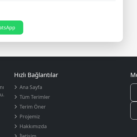
tsApp
Hızlı Bağlantılar
Mo
nı
Ana Sayfa
u.
Tüm Terimler
Terim Öner
Projemiz
Hakkımızda
İletişim