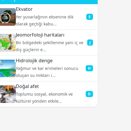
Ekvator
Yer yuvarlağının eksenine dik
E
olarak geçtiği kabu...
Jeomorfoloji haritaları
Bir bölgedeki şekillenme yani iç ve
J
dış güçlerin e...
Hidrolojik denge
Yağmur ve kar erimeleri sonucu
H
oluşan su miktarı i...
Doğal afet
Toplumu sosyal, ekonomik ve
D
kültürel yönden etkile...