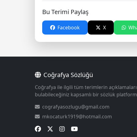
Bu Terimi Paylaş
Facebook
X
Wha
Coğrafya Sözlüğü
Coğrafya ile ilgili tüm terimlerin açıklamaları
bulabileceğiniz kapsamlı bir sözlük platform
cografyasozlugu@gmail.com
mkocaturk1919@hotmail.com