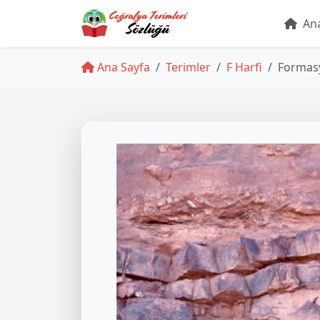
Ana
Ana Sayfa
Terimler
F Harfi
Formas