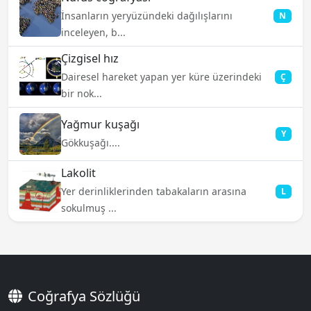
İnsanların yeryüzündeki dağılışlarını
N
inceleyen, b...
Çizgisel hız
Dairesel hareket yapan yer küre üzerindeki
Ç
bir nok...
Yağmur kuşağı
Y
Gökkuşağı....
Lakolit
Yer derinliklerinden tabakaların arasına
L
sokulmuş ...
Coğrafya Sözlüğü