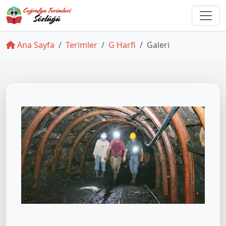
Ana Sayfa
Terimler
G Harfi
Galeri