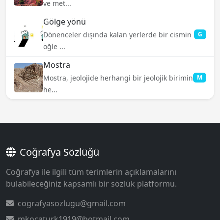
ve met...
Gölge yönü
Dönenceler dışında kalan yerlerde bir cismin
G
öğle ...
Mostra
Mostra, jeolojide herhangi bir jeolojik birimin
M
he...
Coğrafya Sözlüğü
Coğrafya ile ilgili tüm terimlerin açıklamalarını
bulabileceğiniz kapsamlı bir sözlük platformu.
cografyasozlugu@gmail.com
mkocaturk1919@hotmail.com