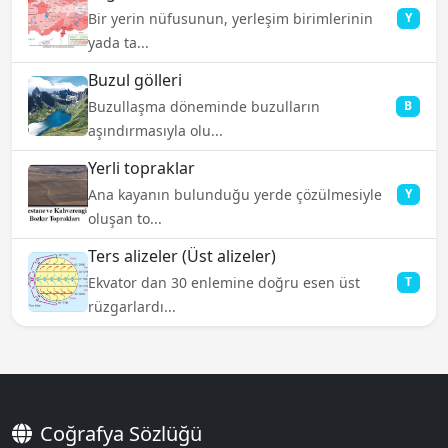
Bir yerin nüfusunun, yerleşim birimlerinin
Y
yada ta...
Buzul gölleri
Buzullaşma döneminde buzulların
B
aşındırmasıyla olu...
Yerli topraklar
Ana kayanın bulunduğu yerde çözülmesiyle
Y
oluşan to...
Ters alizeler (Üst alizeler)
Ekvator dan 30 enlemine doğru esen üst
T
rüzgarlardı...
Coğrafya Sözlüğü