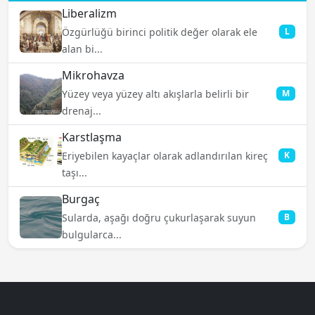
Liberalizm
Özgürlüğü birinci politik değer olarak ele
L
alan bi...
Mikrohavza
Yüzey veya yüzey altı akışlarla belirli bir
M
drenaj...
Karstlaşma
Eriyebilen kayaçlar olarak adlandırılan kireç
K
taşı...
Burgaç
Sularda, aşağı doğru çukurlaşarak suyun
B
bulgularca...