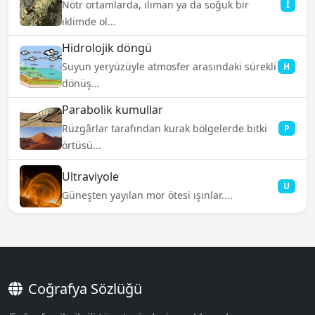
Nötr ortamlarda, ılıman ya da soğuk bir
İ
iklimde ol...
Hidrolojik döngü
Suyun yeryüzüyle atmosfer arasındaki sürekli
H
dönüş...
Parabolik kumullar
Rüzgârlar tarafından kurak bölgelerde bitki
P
örtüsü...
Ultraviyole
U
Güneşten yayılan mor ötesi ışınlar....
Coğrafya Sözlüğü