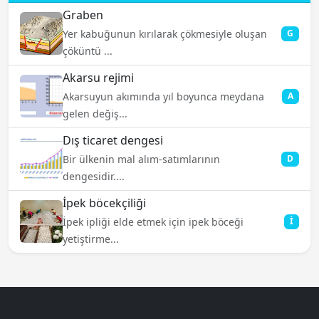
Graben
Yer kabuğunun kırılarak çökmesiyle oluşan
G
çöküntü ...
Akarsu rejimi
Akarsuyun akımında yıl boyunca meydana
A
gelen değiş...
Dış ticaret dengesi
Bir ülkenin mal alım-satımlarının
D
dengesidir....
İpek böcekçiliği
İpek ipliği elde etmek için ipek böceği
İ
yetiştirme...