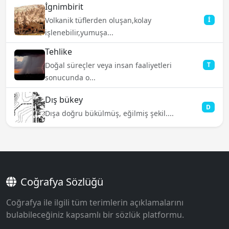
İgnimbirit
Volkanik tüflerden oluşan,kolay
İ
işlenebilir,yumuşa...
Tehlike
Doğal süreçler veya insan faaliyetleri
T
sonucunda o...
Dış bükey
D
Dışa doğru bükülmüş, eğilmiş şekil....
Coğrafya Sözlüğü
Coğrafya ile ilgili tüm terimlerin açıklamalarını
bulabileceğiniz kapsamlı bir sözlük platformu.