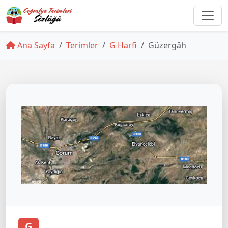
Ana Sayfa
Terimler
G Harfi
Güzergâh
G