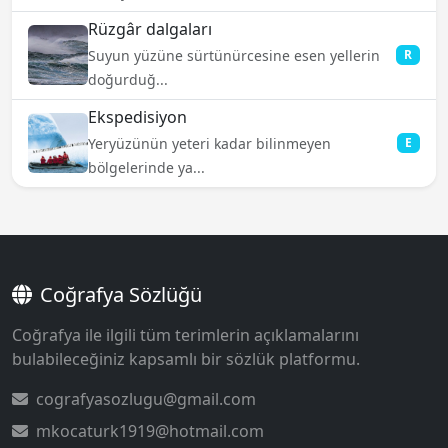
Rüzgâr dalgaları
Suyun yüzüne sürtünürcesine esen yellerin
R
doğurduğ...
Ekspedisiyon
Yeryüzünün yeteri kadar bilinmeyen
E
bölgelerinde ya...
Coğrafya Sözlüğü
Coğrafya ile ilgili tüm terimlerin açıklamalarını
bulabileceğiniz kapsamlı bir sözlük platformu.
cografyasozlugu@gmail.com
mkocaturk1919@hotmail.com