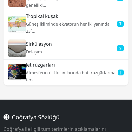
genellikl...
Tropikal kuşak
Güneş ikliminde ekvatorun her iki yanında
T
23˚...
Sirkülasyon
S
Dolaşım....
Jet rüzgarları
Atmosferin üst kısımlarında batı rüzgârlarına
J
ters...
Coğrafya Sözlüğü
Coğrafya ile ilgili tüm terimlerin açıklamalarını